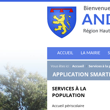
ACCUEIL
LA MAIRIE
S
Vous êtes ici :
Accueil
/
Services à la
/
APPLICATION SMAR
SERVICES À LA
POPULATION
Accueil périscolaire