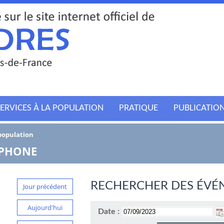
ERVICES À LA POPULATION
PRATIQUE
PUBLICATIO
 population
TPHONE
RECHERCHER DES ÉVÉ
Jour précédent
Aujourd'hui
Date :