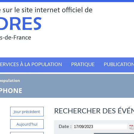
ERVICES À LA POPULATION
PRATIQUE
PUBLICATIO
 population
TPHONE
RECHERCHER DES ÉVÉ
Jour précédent
Aujourd'hui
Date :