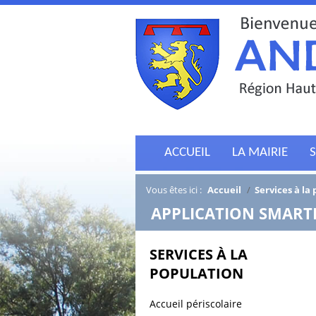
ACCUEIL
LA MAIRIE
S
Vous êtes ici :
Accueil
/
Services à la
/
APPLICATION SMAR
SERVICES À LA
POPULATION
Accueil périscolaire