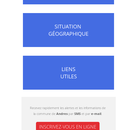
SITUATION
GÉOGRAPHIQUE
LIENS
UTILES
Recevez rapidement les alertes et les informations de
la commune de
Andres
par
SMS
et par
e-mail
.
INSCRIVEZ-VOUS EN LIGNE