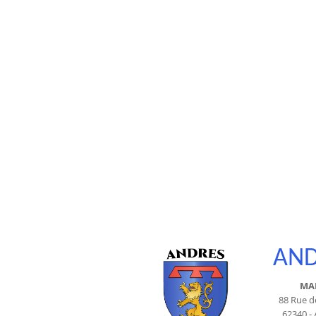
AND
MAI
88 Rue d
62340 -