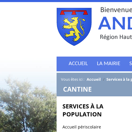
ACCUEIL
LA MAIRIE
S
Vous êtes ici :
Accueil
/
Services à la
/
CANTINE
SERVICES À LA
POPULATION
Accueil périscolaire