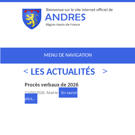
MENU DE NAVIGATION
LES ACTUALITÉS
Previous
Next
Procès verbaux de 2026
Procès verbaux de 2025
Recensement
Andr'aide - 2ème édition
Borne publique
12/03/2026
-Mairie
En savoir
plus...