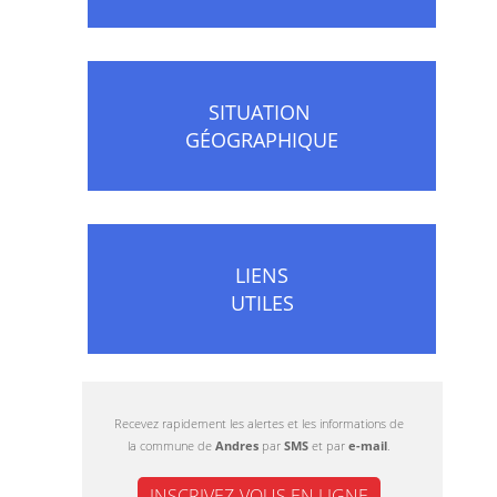
SITUATION
GÉOGRAPHIQUE
LIENS
UTILES
Recevez rapidement les alertes et les informations de
la commune de
Andres
par
SMS
et par
e-mail
.
INSCRIVEZ-VOUS EN LIGNE