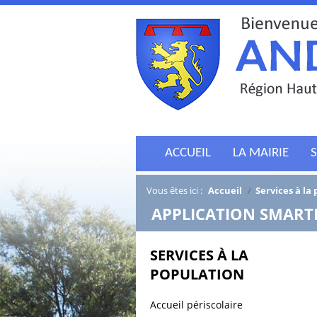
ACCUEIL
LA MAIRIE
S
Vous êtes ici :
Accueil
/
Services à la
/
APPLICATION SMAR
SERVICES À LA
POPULATION
Accueil périscolaire