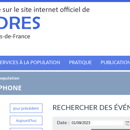
ERVICES À LA POPULATION
PRATIQUE
PUBLICATIO
 population
TPHONE
RECHERCHER DES ÉVÉ
Jour précédent
Aujourd'hui
Date :