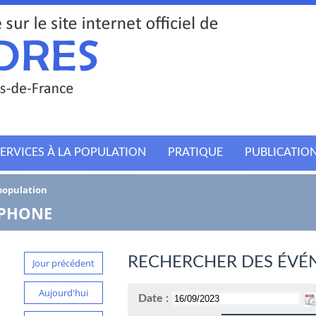
ERVICES À LA POPULATION
PRATIQUE
PUBLICATIO
 population
TPHONE
RECHERCHER DES ÉVÉ
Jour précédent
Aujourd'hui
Date :