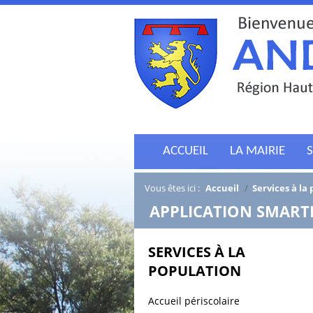
ACCUEIL
LA MAIRIE
S
Vous êtes ici :
Accueil
/
Services à la
/
APPLICATION SMAR
SERVICES À LA
POPULATION
Accueil périscolaire