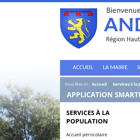
ACCUEIL
LA MAIRIE
S
Vous êtes ici :
Accueil
/
Services à la
/
APPLICATION SMAR
SERVICES À LA
POPULATION
Accueil périscolaire