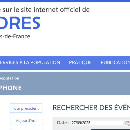
ERVICES À LA POPULATION
PRATIQUE
PUBLICATIO
 population
TPHONE
RECHERCHER DES ÉVÉ
Jour précédent
Aujourd'hui
Date :