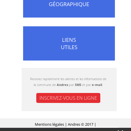
GÉOGRAPHIQUE
LIENS
UTILES
Recevez rapidement les alertes et les informations de
la commune de
Andres
par
SMS
et par
e-mail
.
INSCRIVEZ-VOUS EN LIGNE
Mentions légales
| Andres © 2017 |