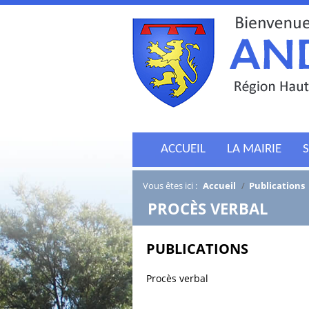
ACCUEIL
LA MAIRIE
S
Vous êtes ici :
Accueil
/
Publications
/
PROCÈS VERBAL
PUBLICATIONS
Procès verbal