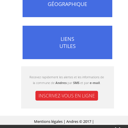
GÉOGRAPHIQUE
LIENS
UTILES
Recevez rapidement les alertes et les informations de
la commune de
Andres
par
SMS
et par
e-mail
.
INSCRIVEZ-VOUS EN LIGNE
Mentions légales
| Andres © 2017 |