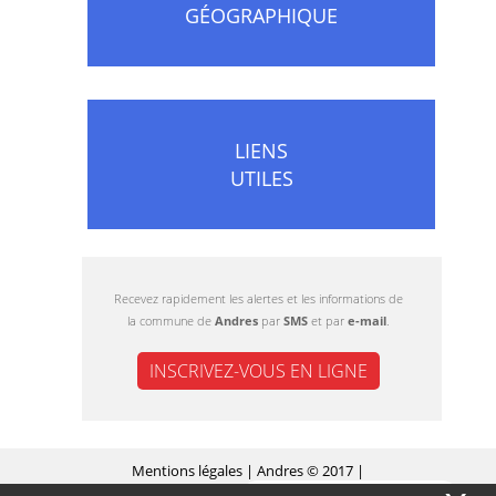
GÉOGRAPHIQUE
LIENS
UTILES
Recevez rapidement les alertes et les informations de
la commune de
Andres
par
SMS
et par
e-mail
.
INSCRIVEZ-VOUS EN LIGNE
Mentions légales
| Andres © 2017 |