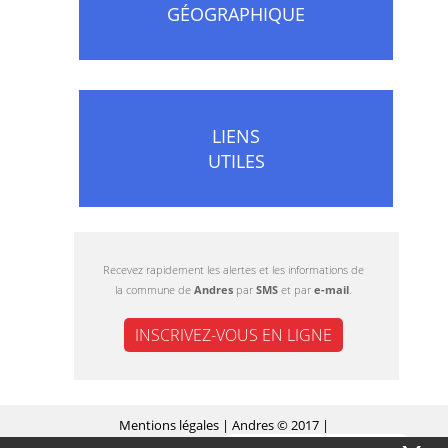
GÉOGRAPHIQUE
LIENS
UTILES
Recevez rapidement les alertes et les informations de
la commune de
Andres
par
SMS
et par
e-mail
.
INSCRIVEZ-VOUS EN LIGNE
Mentions légales
| Andres © 2017 |