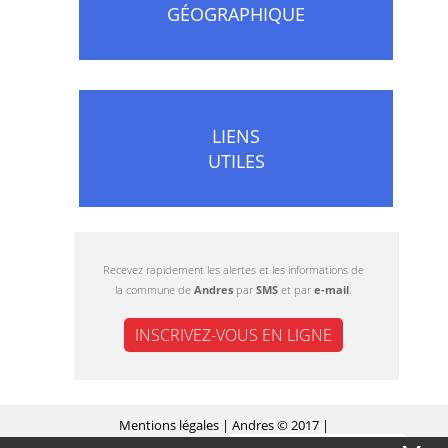
GÉOGRAPHIQUE
LIENS
UTILES
Recevez rapidement les alertes et les informations de
la commune de
Andres
par
SMS
et par
e-mail
.
INSCRIVEZ-VOUS EN LIGNE
Mentions légales
| Andres © 2017 |