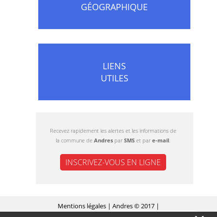
GÉOGRAPHIQUE
LIENS
UTILES
Recevez rapidement les alertes et les informations de
la commune de
Andres
par
SMS
et par
e-mail
.
INSCRIVEZ-VOUS EN LIGNE
Mentions légales
| Andres © 2017 |