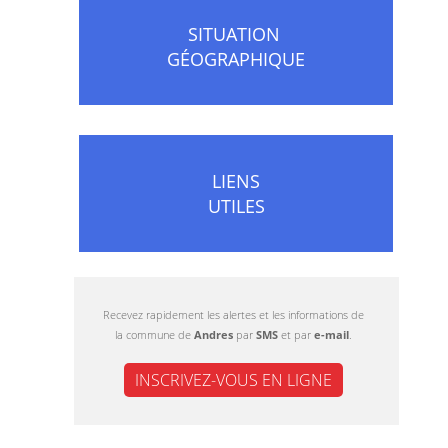
SITUATION
GÉOGRAPHIQUE
LIENS
UTILES
Recevez rapidement les alertes et les informations de
la commune de
Andres
par
SMS
et par
e-mail
.
INSCRIVEZ-VOUS EN LIGNE