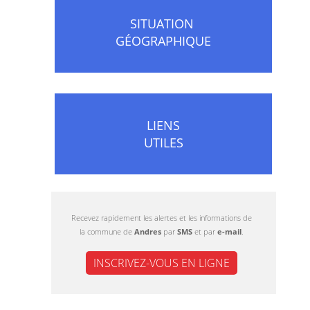
SITUATION
GÉOGRAPHIQUE
LIENS
UTILES
Recevez rapidement les alertes et les informations de
la commune de
Andres
par
SMS
et par
e-mail
.
INSCRIVEZ-VOUS EN LIGNE