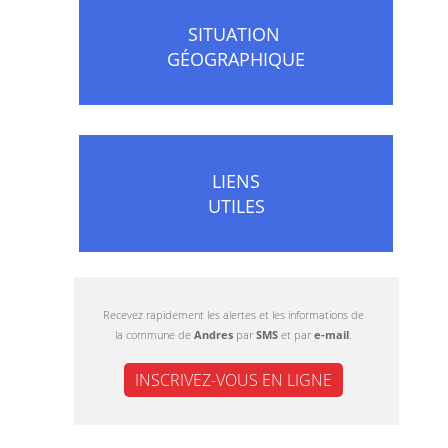
SITUATION
GÉOGRAPHIQUE
LIENS
UTILES
Recevez rapidement les alertes et les informations de
la commune de
Andres
par
SMS
et par
e-mail
.
INSCRIVEZ-VOUS EN LIGNE