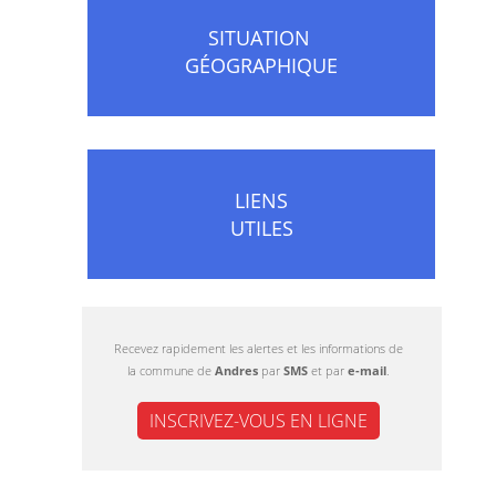
SITUATION
GÉOGRAPHIQUE
LIENS
UTILES
Recevez rapidement les alertes et les informations de
la commune de
Andres
par
SMS
et par
e-mail
.
INSCRIVEZ-VOUS EN LIGNE