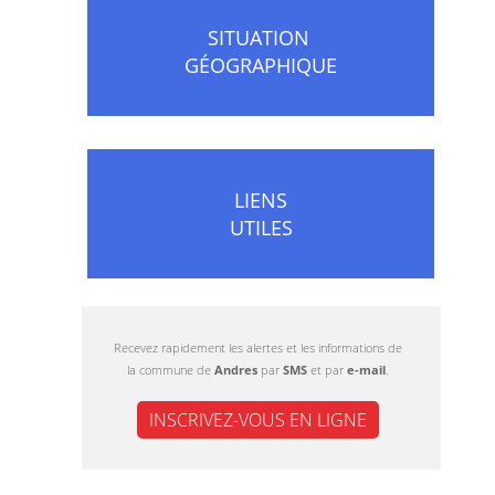
SITUATION
GÉOGRAPHIQUE
LIENS
UTILES
Recevez rapidement les alertes et les informations de
la commune de
Andres
par
SMS
et par
e-mail
.
INSCRIVEZ-VOUS EN LIGNE