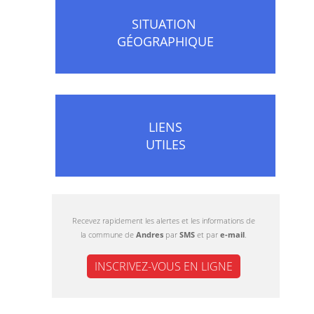
SITUATION
GÉOGRAPHIQUE
LIENS
UTILES
Recevez rapidement les alertes et les informations de
la commune de
Andres
par
SMS
et par
e-mail
.
INSCRIVEZ-VOUS EN LIGNE