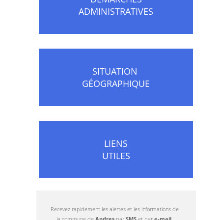
ADMINISTRATIVES
SITUATION
GÉOGRAPHIQUE
LIENS
UTILES
Recevez rapidement les alertes et les informations de
la commune de
Andres
par
SMS
et par
e-mail
.