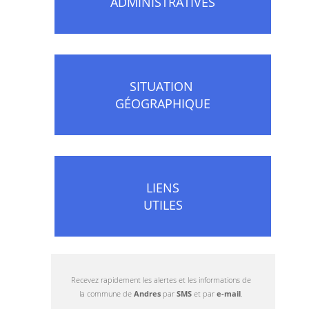
ADMINISTRATIVES
SITUATION
GÉOGRAPHIQUE
LIENS
UTILES
Recevez rapidement les alertes et les informations de
la commune de
Andres
par
SMS
et par
e-mail
.