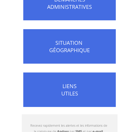
ADMINISTRATIVES
SITUATION
GÉOGRAPHIQUE
LIENS
UTILES
Recevez rapidement les alertes et les informations de
la commune de
Andres
par
SMS
et par
e-mail
.