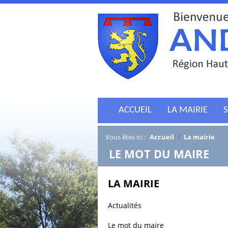
ACCUEIL
LA MAIRIE
S
Vous êtes ici :
Accueil
/
La mairie
/
LE MOT DU MAIRE
LA MAIRIE
Actualités
Le mot du maire