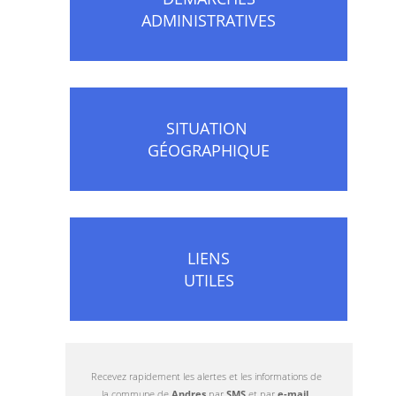
ADMINISTRATIVES
SITUATION
GÉOGRAPHIQUE
LIENS
UTILES
Recevez rapidement les alertes et les informations de
la commune de
Andres
par
SMS
et par
e-mail
.