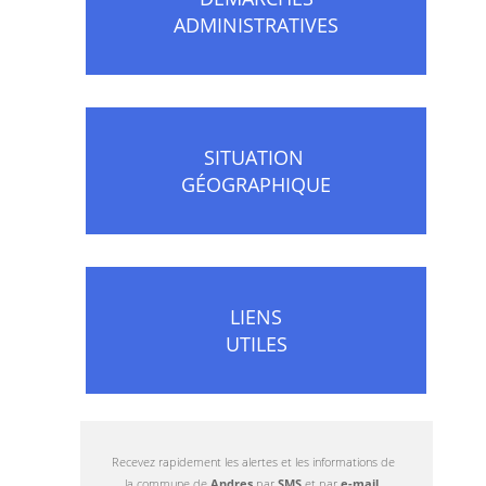
ADMINISTRATIVES
SITUATION
GÉOGRAPHIQUE
LIENS
UTILES
Recevez rapidement les alertes et les informations de
la commune de
Andres
par
SMS
et par
e-mail
.