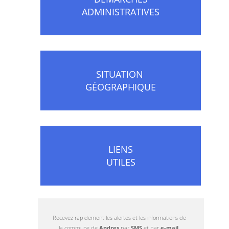
ADMINISTRATIVES
SITUATION
GÉOGRAPHIQUE
LIENS
UTILES
Recevez rapidement les alertes et les informations de
la commune de
Andres
par
SMS
et par
e-mail
.