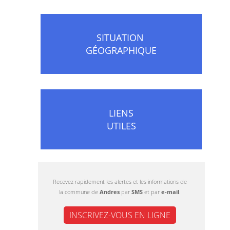
SITUATION
GÉOGRAPHIQUE
LIENS
UTILES
Recevez rapidement les alertes et les informations de
la commune de
Andres
par
SMS
et par
e-mail
.
INSCRIVEZ-VOUS EN LIGNE