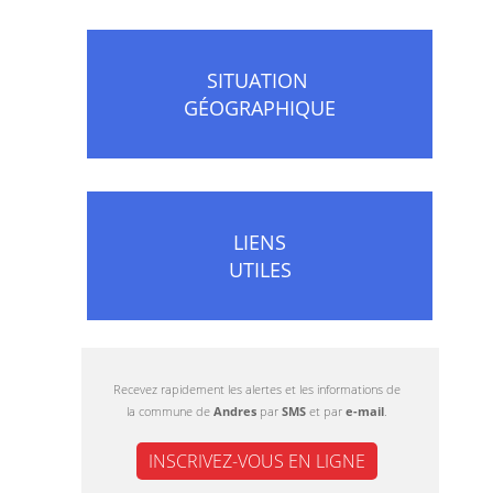
SITUATION
GÉOGRAPHIQUE
LIENS
UTILES
Recevez rapidement les alertes et les informations de
la commune de
Andres
par
SMS
et par
e-mail
.
INSCRIVEZ-VOUS EN LIGNE