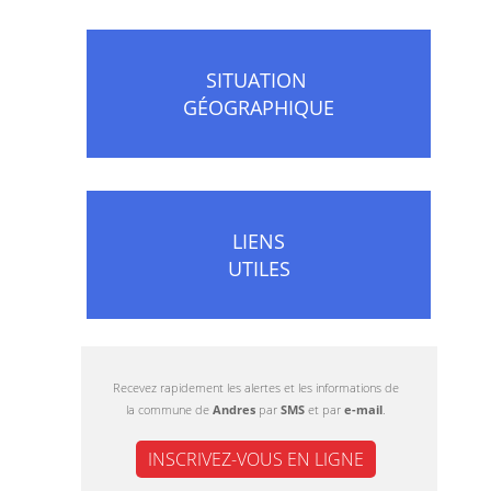
SITUATION
GÉOGRAPHIQUE
LIENS
UTILES
Recevez rapidement les alertes et les informations de
la commune de
Andres
par
SMS
et par
e-mail
.
INSCRIVEZ-VOUS EN LIGNE