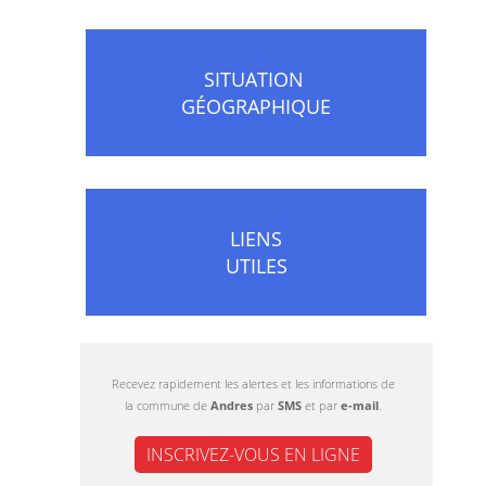
SITUATION
GÉOGRAPHIQUE
LIENS
UTILES
Recevez rapidement les alertes et les informations de
la commune de
Andres
par
SMS
et par
e-mail
.
INSCRIVEZ-VOUS EN LIGNE