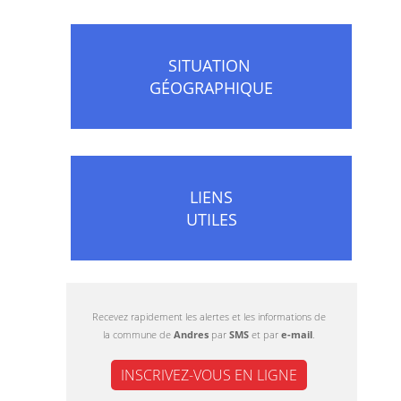
SITUATION
GÉOGRAPHIQUE
LIENS
UTILES
Recevez rapidement les alertes et les informations de
la commune de
Andres
par
SMS
et par
e-mail
.
INSCRIVEZ-VOUS EN LIGNE