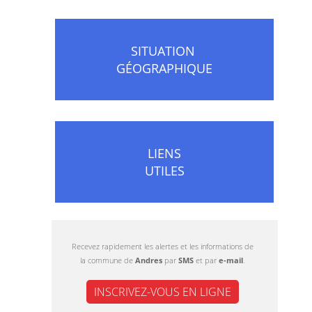
SITUATION
GÉOGRAPHIQUE
LIENS
UTILES
Recevez rapidement les alertes et les informations de
la commune de
Andres
par
SMS
et par
e-mail
.
INSCRIVEZ-VOUS EN LIGNE