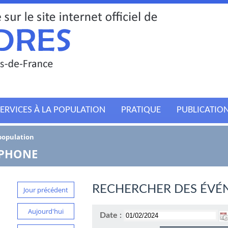
ERVICES À LA POPULATION
PRATIQUE
PUBLICATIO
 population
TPHONE
RECHERCHER DES ÉVÉ
Jour précédent
Aujourd'hui
Date :