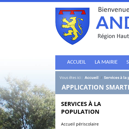
ACCUEIL
LA MAIRIE
S
Vous êtes ici :
Accueil
/
Services à la
/
APPLICATION SMAR
SERVICES À LA
POPULATION
Accueil périscolaire