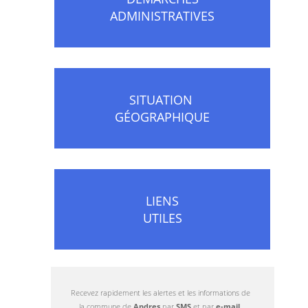
ADMINISTRATIVES
SITUATION
GÉOGRAPHIQUE
LIENS
UTILES
Recevez rapidement les alertes et les informations de
la commune de
Andres
par
SMS
et par
e-mail
.