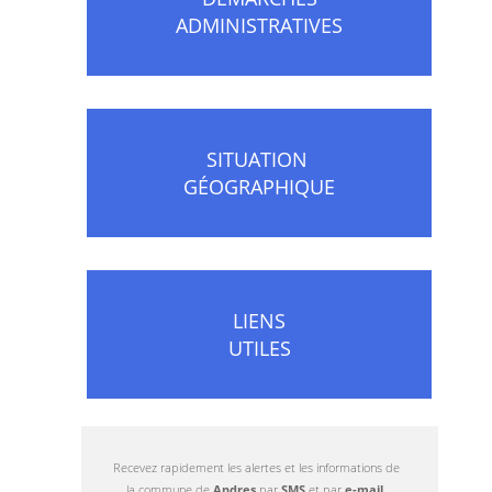
ADMINISTRATIVES
SITUATION
GÉOGRAPHIQUE
LIENS
UTILES
Recevez rapidement les alertes et les informations de
la commune de
Andres
par
SMS
et par
e-mail
.