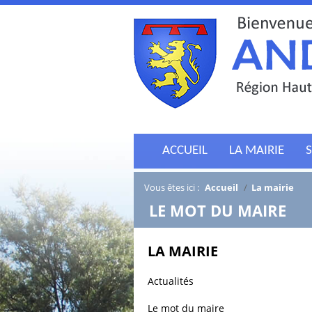
ACCUEIL
LA MAIRIE
S
Vous êtes ici :
Accueil
/
La mairie
/
LE MOT DU MAIRE
LA MAIRIE
Actualités
Le mot du maire