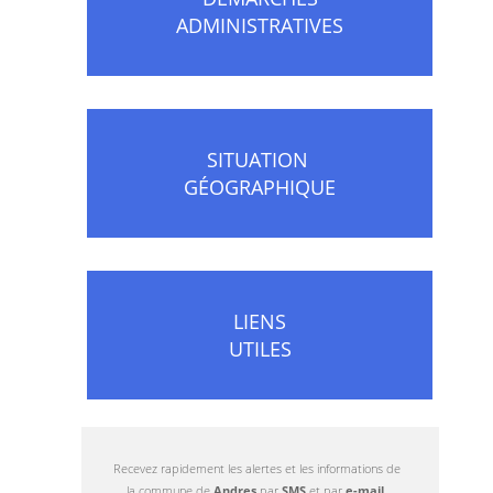
ADMINISTRATIVES
SITUATION
GÉOGRAPHIQUE
LIENS
UTILES
Recevez rapidement les alertes et les informations de
la commune de
Andres
par
SMS
et par
e-mail
.