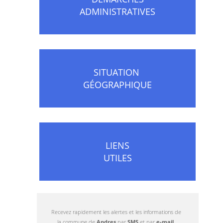
ADMINISTRATIVES
SITUATION
GÉOGRAPHIQUE
LIENS
UTILES
Recevez rapidement les alertes et les informations de
la commune de
Andres
par
SMS
et par
e-mail
.