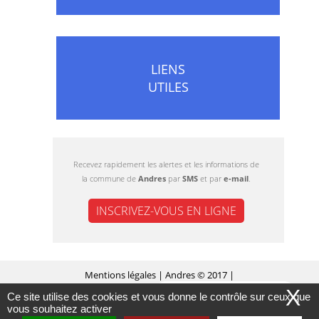
LIENS
UTILES
Recevez rapidement les alertes et les informations de
la commune de
Andres
par
SMS
et par
e-mail
.
INSCRIVEZ-VOUS EN LIGNE
Mentions légales
| Andres © 2017 |
X
Ce site utilise des cookies et vous donne le contrôle sur ceux que
MASQUER CE MESSAGE
Conception Citopia
-
Solution de site internet pour
vous souhaitez activer