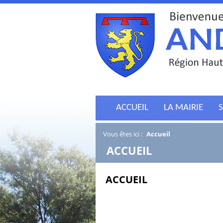
ACCUEIL
LA MAIRIE
S
Vous êtes ici :
Accueil
/
ACCUEIL
ACCUEIL