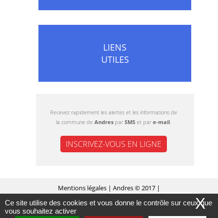
LIENS
UTILES
Recevez rapidement les alertes et les informations de
la commune de
Andres
par
SMS
et par
e-mail
.
INSCRIVEZ-VOUS EN LIGNE
Mentions légales
| Andres © 2017 |
X
Ce site utilise des cookies et vous donne le contrôle sur ceux que
MASQUER CE MESSAGE
Conception Citopia
-
Solution de site internet pour
vous souhaitez activer