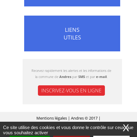
LIENS
UTILES
Recevez rapidement les alertes et les informations de
la commune de
Andres
par
SMS
et par
e-mail
.
INSCRIVEZ-VOUS EN LIGNE
Mentions légales
| Andres © 2017 |
X
Ce site utilise des cookies et vous donne le contrôle sur ceux que
MASQUER CE MESSAGE
Conception Citopia
-
Solution de site internet pour
vous souhaitez activer