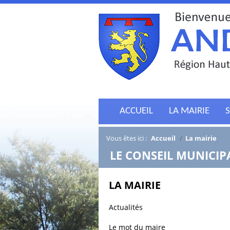
ACCUEIL
LA MAIRIE
S
Vous êtes ici :
Accueil
/
La mairie
/
LE CONSEIL MUNICIP
LA MAIRIE
Actualités
Le mot du maire