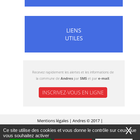
LIENS
UTILES
Recevez rapidement les alertes et les informations de
la commune de
Andres
par
SMS
et par
e-mail
.
INSCRIVEZ-VOUS EN LIGNE
Mentions légales
| Andres © 2017 |
X
Ce site utilise des cookies et vous donne le contrôle sur ceux que
MASQUER CE MESSAGE
Conception Citopia
-
Solution de site internet pour
vous souhaitez activer