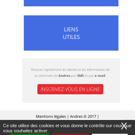
LIENS
UTILES
Recevez rapidement les alertes et les informations de
la commune de
Andres
par
SMS
et par
e-mail
.
INSCRIVEZ-VOUS EN LIGNE
Mentions légales
| Andres © 2017 |
X
Ce site utilise des cookies et vous donne le contrôle sur ceux que
MASQUER CE MESSAGE
Conception Citopia
-
Solution de site internet pour
vous souhaitez activer