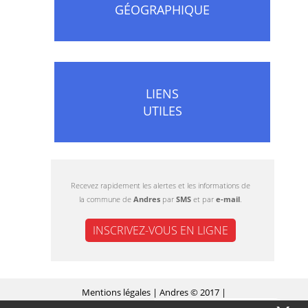
GÉOGRAPHIQUE
LIENS
UTILES
Recevez rapidement les alertes et les informations de
la commune de
Andres
par
SMS
et par
e-mail
.
INSCRIVEZ-VOUS EN LIGNE
Mentions légales
| Andres © 2017 |