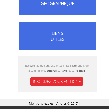
GÉOGRAPHIQUE
LIENS
UTILES
Recevez rapidement les alertes et les informations de
la commune de
Andres
par
SMS
et par
e-mail
.
INSCRIVEZ-VOUS EN LIGNE
Mentions légales
| Andres © 2017 |