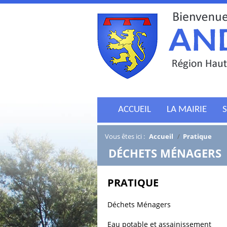
ACCUEIL
LA MAIRIE
S
Vous êtes ici :
Accueil
/
Pratique
/
DÉCHETS MÉNAGERS
PRATIQUE
Déchets Ménagers
Eau potable et assainissement